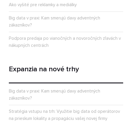
Ako vyšité pre reklamky a mediálky
Big data v praxi: Kam smerujú davy adventných
zákazníkov?
Podpora predaja po vianočných a novoročných zľavách v
nákupných centrách
Expanzia na nové trhy
Big data v praxi: Kam smerujú davy adventných
zákazníkov?
Stratégia vstupu na trh: Využitie big data od operátorov
na prieskum lokality a propagáciu vašej novej firmy