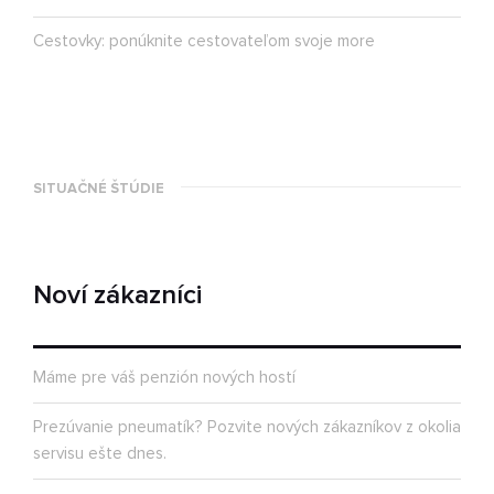
Cestovky: ponúknite cestovateľom svoje more
SITUAČNÉ ŠTÚDIE
Noví zákazníci
Máme pre váš penzión nových hostí
Prezúvanie pneumatík? Pozvite nových zákazníkov z okolia
servisu ešte dnes.