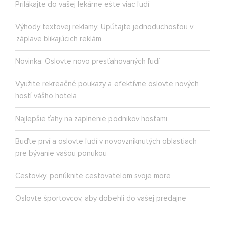
Prilákajte do vašej lekárne ešte viac ľudí
Výhody textovej reklamy: Upútajte jednoduchosťou v
záplave blikajúcich reklám
Novinka: Oslovte novo presťahovaných ľudí
Využite rekreačné poukazy a efektívne oslovte nových
hostí vášho hotela
Najlepšie ťahy na zaplnenie podnikov hosťami
Buďte prví a oslovte ľudí v novovzniknutých oblastiach
pre bývanie vašou ponukou
Cestovky: ponúknite cestovateľom svoje more
Oslovte športovcov, aby dobehli do vašej predajne