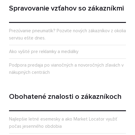
Spravovanie vzťahov so zákazníkmi
Prezúvanie pneumatík? Pozvite nových zákazníkov z okolia
servisu ešte dnes.
Ako vyšité pre reklamky a mediálky
Podpora predaja po vianočných a novoročných zľavách v
nákupných centrách
Obohatené znalosti o zákazníkoch
Najlepšie letné esemesky a ako Market Locator využiť
počas jesenného obdobia