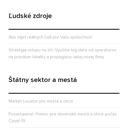
Ľudské zdroje
Ako nájsť reálnych ľudí pre Vašu spoločnosť
Stratégia vstupu na trh: Využitie big data od operátorov
na prieskum lokality a propagáciu vašej novej firmy
Štátny sektor a mestá
Market Locator pre mestá a obce
Pozastavené: Pomoc pre slovenské mestá a obce počas
Covid-19