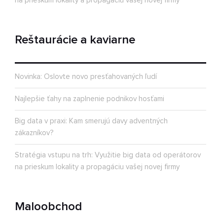
na prieskum lokality a propagáciu vašej novej firmy
Reštaurácie a kaviarne
Novinka: Oslovte novo presťahovaných ľudí
Najlepšie ťahy na zaplnenie podnikov hosťami
Big data v praxi: Kam smerujú davy adventných
zákazníkov?
Stratégia vstupu na trh: Využitie big data od operátorov
na prieskum lokality a propagáciu vašej novej firmy
Maloobchod