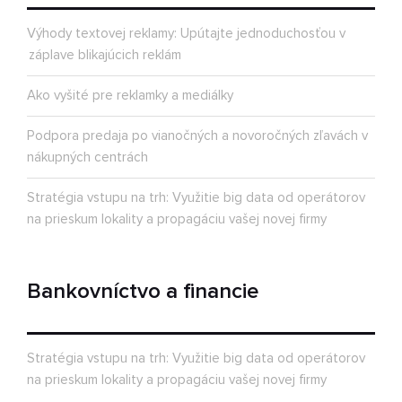
Výhody textovej reklamy: Upútajte jednoduchosťou v
záplave blikajúcich reklám
Ako vyšité pre reklamky a mediálky
Podpora predaja po vianočných a novoročných zľavách v
nákupných centrách
Stratégia vstupu na trh: Využitie big data od operátorov
na prieskum lokality a propagáciu vašej novej firmy
Bankovníctvo a financie
Stratégia vstupu na trh: Využitie big data od operátorov
na prieskum lokality a propagáciu vašej novej firmy