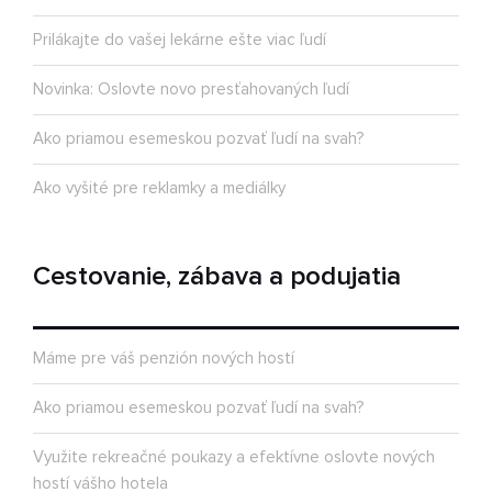
Prilákajte do vašej lekárne ešte viac ľudí
Novinka: Oslovte novo presťahovaných ľudí
Ako priamou esemeskou pozvať ľudí na svah?
Ako vyšité pre reklamky a mediálky
Cestovanie, zábava a podujatia
Máme pre váš penzión nových hostí
Ako priamou esemeskou pozvať ľudí na svah?
Využite rekreačné poukazy a efektívne oslovte nových
hostí vášho hotela