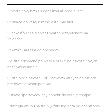
Otvorte nový biznis s donáškou až pred dvere
Prilákajte do vašej lekárne ešte viac ľudí
S ľahkosťou cez Market Locator nezabudnete na
Valentína
Zákazníci sa tešia do obchodov
Využite rekreačné poukazy a efektívne oslovte nových
hostí vášho hotela
Buďte prví a oslovte ľudí v novovzniknutých oblastiach
pre bývanie vašou ponukou
Oslovte športovcov, aby dobehli do vašej predajne
Stratégia vstupu na trh: Využitie big data od operátorov