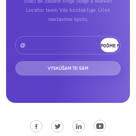
Stačí ak zadáte svoje údaje a Market
Locator team Vás kontaktuje. Účet
nastavíme spolu.
VYSKÚŠAM TO SÁM