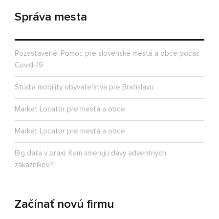
Správa mesta
Pozastavené: Pomoc pre slovenské mestá a obce počas
Covid-19
Štúdia mobility obyvateľstva pre Bratislavu
Market Locator pre mestá a obce
Market Locator pre mestá a obce
Big data v praxi: Kam smerujú davy adventných
zákazníkov?
Začínať novú firmu