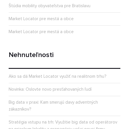
Štúdia mobility obyvateľstva pre Bratislavu
Market Locator pre mestá a obce
Market Locator pre mestá a obce
Nehnuteľnosti
Ako sa dá Market Locator využiť na realitnom trhu?
Novinka: Oslovte novo presťahovaných ľudí
Big data v praxi: Kam smerujú davy adventných
zákazníkov?
Stratégia vstupu na trh: Využitie big data od operátorov