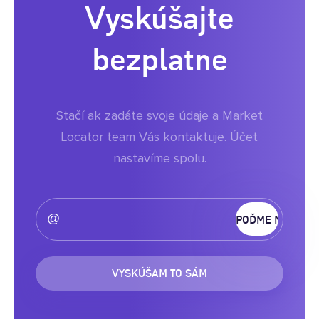
Vyskúšajte
bezplatne
Stačí ak zadáte svoje údaje a Market
Locator team Vás kontaktuje. Účet
nastavíme spolu.
VYSKÚŠAM TO SÁM