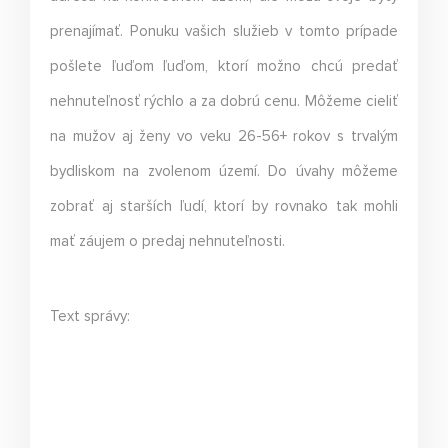
prenajímať. Ponuku vašich služieb v tomto prípade
pošlete ľuďom ľuďom, ktorí možno chcú predať
nehnuteľnosť rýchlo a za dobrú cenu. Môžeme cieliť
na mužov aj ženy vo veku 26-56+ rokov s trvalým
bydliskom na zvolenom území. Do úvahy môžeme
zobrať aj starších ľudí, ktorí by rovnako tak mohli
mať záujem o predaj nehnuteľnosti.
Text správy: