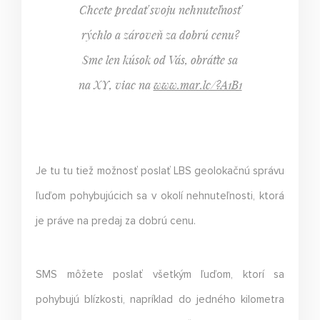
Chcete predať svoju nehnuteľnosť
rýchlo a zároveň za dobrú cenu?
Sme len kúsok od Vás, obráťte sa
na XY, viac na
www.mar.lc/?A1B1
Je tu tu tiež možnosť poslať LBS geolokačnú správu
ľuďom pohybujúcich sa v okolí nehnuteľnosti, ktorá
je práve na predaj za dobrú cenu.
SMS môžete poslať všetkým ľuďom, ktorí sa
pohybujú blízkosti, napríklad do jedného kilometra