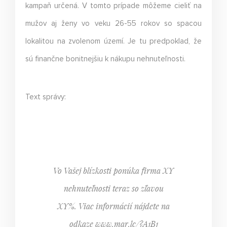
kampaň určená. V tomto prípade môžeme cieliť na
mužov aj ženy vo veku 26-55 rokov so spacou
lokalitou na zvolenom území. Je tu predpoklad, že
sú finančne bonitnejšiu k nákupu nehnuteľnosti.
Text správy:
Vo Vašej blízkosti ponúka firma XY
nehnuteľnosti teraz so zľavou
XY%. Viac informácií nájdete na
odkaze
www.mar.lc/?A1B1