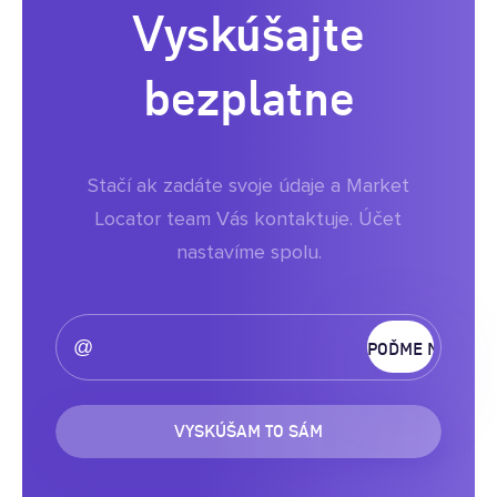
Vyskúšajte
bezplatne
Stačí ak zadáte svoje údaje a Market
Locator team Vás kontaktuje. Účet
nastavíme spolu.
VYSKÚŠAM TO SÁM