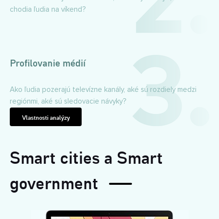
chodia ľudia na víkend?
Profilovanie médií
Ako ľudia pozerajú televízne kanály, aké sú rozdiely medzi
regiónmi, aké sú sledovacie návyky?
Vlastnosti analýzy
Smart cities a Smart
government