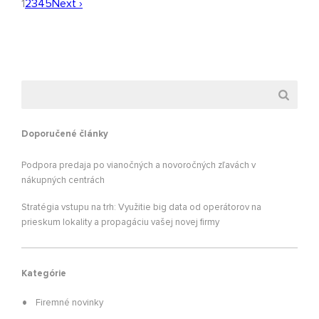
1
2
3
4
5
Next ›
Doporučené články
Podpora predaja po vianočných a novoročných zľavách v
nákupných centrách
Stratégia vstupu na trh: Využitie big data od operátorov na
prieskum lokality a propagáciu vašej novej firmy
Kategórie
Firemné novinky