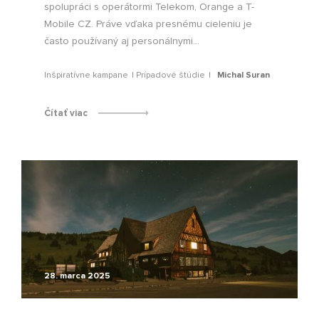
spolupráci s operátormi Telekom, Orange a T-
Mobile CZ. Práve vďaka presnému cieleniu je
často používaný aj personálnymi...
Inšpiratívne kampane
Prípadové štúdie
Michal Suran
Čítať viac
28. marca 2025