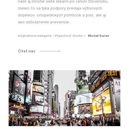
našli aj mnohé siete lekarní po celom Slovensku,
nielen čo sa týka podpory predaja výživových
doplnkov, ortopedických pomôcok a pod., ale aj
ako zdôraznenie prevencie...
Inšpiratívne kampane
Prípadové štúdie
Michal Suran
Čítať viac
27. októbra 2021