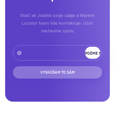
Stačí ak zadáte svoje údaje a Market
Locator team Vás kontaktuje. Účet
nastavíme spolu.
VYSKÚŠAM TO SÁM