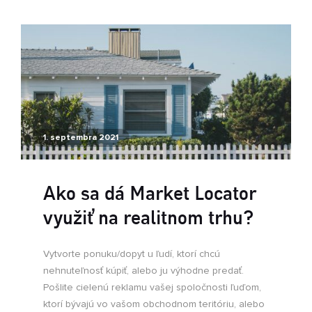
1. septembra 2021
Ako sa dá Market Locator
využiť na realitnom trhu?
Vytvorte ponuku/dopyt u ľudí, ktorí chcú
nehnuteľnosť kúpiť, alebo ju výhodne predať.
Pošlite cielenú reklamu vašej spoločnosti ľuďom,
ktorí bývajú vo vašom obchodnom teritóriu, alebo