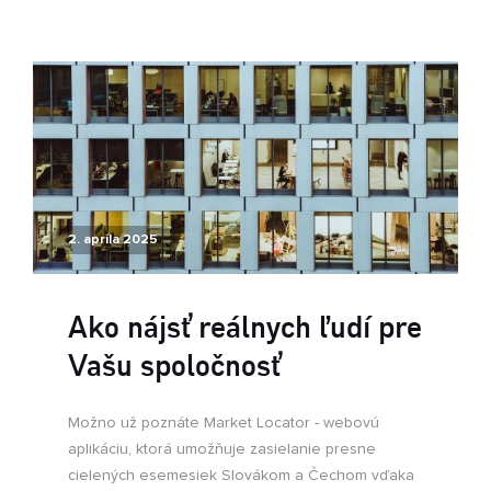
2. apríla 2025
Ako nájsť reálnych ľudí pre
Vašu spoločnosť
Možno už poznáte Market Locator - webovú
aplikáciu, ktorá umožňuje zasielanie presne
cielených esemesiek Slovákom a Čechom vďaka