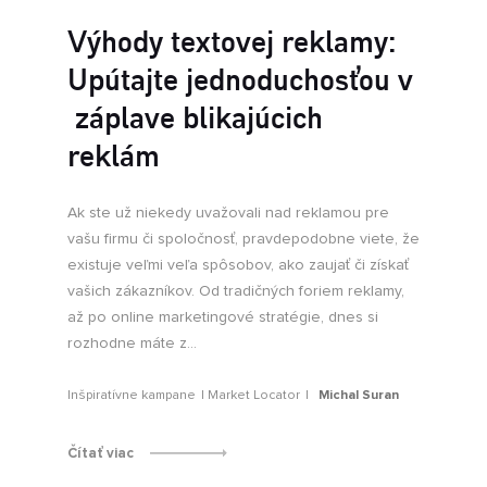
Výhody textovej reklamy:
Upútajte jednoduchosťou v
záplave blikajúcich
reklám
Ak ste už niekedy uvažovali nad reklamou pre
vašu firmu či spoločnosť, pravdepodobne viete, že
existuje veľmi veľa spôsobov, ako zaujať či získať
vašich zákazníkov. Od tradičných foriem reklamy,
až po online marketingové stratégie, dnes si
rozhodne máte z...
Inšpiratívne kampane
Market Locator
Michal Suran
Čítať viac