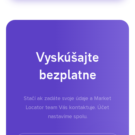
Vyskúšajte
bezplatne
Stačí ak zadáte svoje údaje a Market
Locator team Vás kontaktuje. Účet
nastavíme spolu.