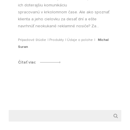
ich doterajšiu komunikáciu
spracovanú v krkolomnom čase. Ale ako spoznať
klienta a jeho cielovku za desať dní a ešte
navrhnúť neokukané reklamné nosiče? Za...
Prípadové štúdie
Produkty
Údaje o polohe
Michal
Suran
Čítať viac