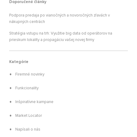
Doporučené články
Podpora predaja po vianočných a novoročných zľavách v
nákupných centrách
Stratégia vstupu na trh: Využitie big data od operátorov na
prieskum lokality a propagáciu vašej novej firmy
Kategórie
Firemné novinky
Funkcionality
Inšpiratívne kampane
Market Locator
Napísali o nás