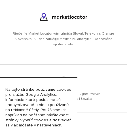
Riešenie Market Locator vám prináša Slovak Telekom s Orange
Slovensko. Služba zaručuje maximálnu anonymitu koncového
spotrebiteľa.
©
Na tejto stránke používame cookies
Slovak Telekom, a.s. 2013 - 2020 | All Rights Reserved
pre službu Google Analytics.
Bajkalská 28, 817 62 Bratislava I Slovakia
Informácie ktoré posielame sú
anonymizované a niesu používané
na reklamné účely. Používame ich
napríklad na počítanie návštevnosti
stránky. Vypnúť cookies a dozvedieť
sa viac môžete v
nastaveniach
.