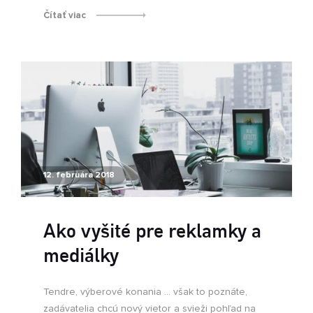
Čítať viac
12. februára 2018
Ako vyšité pre reklamky a
mediálky
Tendre, výberové konania ... však to poznáte,
zadávatelia chcú nový vietor a svieži pohľad na