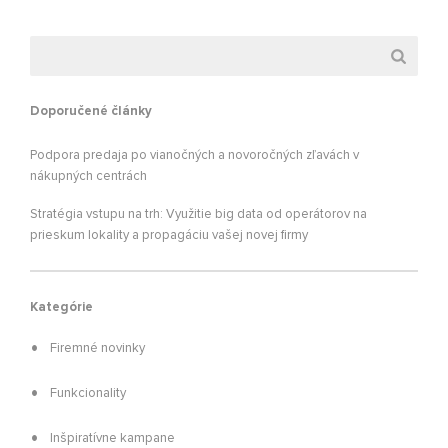
Doporučené články
Podpora predaja po vianočných a novoročných zľavách v
nákupných centrách
Stratégia vstupu na trh: Využitie big data od operátorov na
prieskum lokality a propagáciu vašej novej firmy
Kategórie
Firemné novinky
Funkcionality
Inšpiratívne kampane