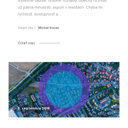
Vývesné tabule, úradné oznamy, obecný rozhlas
už patria minulosti, aspoň v mestách. Chýba im
rýchlosť, dostupnosť a...
Smart city
Michal Suran
Čítať viac
5. septembra 2018