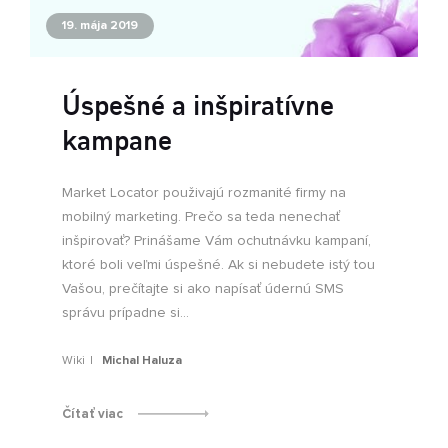
19. mája 2019
Úspešné a inšpiratívne
kampane
Market Locator použivajú rozmanité firmy na
mobilný marketing. Prečo sa teda nenechať
inšpirovať? Prinášame Vám ochutnávku kampaní,
ktoré boli veľmi úspešné. Ak si nebudete istý tou
Vašou, prečítajte si ako napísať údernú SMS
správu prípadne si...
Wiki
Michal Haluza
Čítať viac