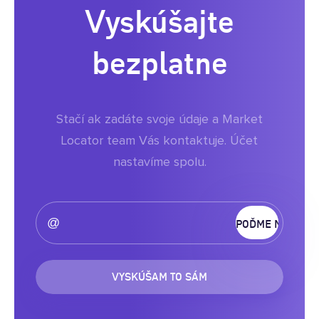
Vyskúšajte
bezplatne
Stačí ak zadáte svoje údaje a Market
Locator team Vás kontaktuje. Účet
nastavíme spolu.
VYSKÚŠAM TO SÁM