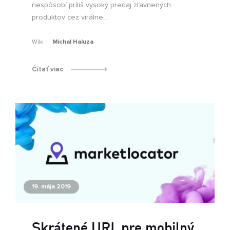
nespôsobí príliš vysoký predaj zľavnených
produktov cez virálne...
Wiki
Michal Haluza
Čítať viac
19. mája 2019
Skrátené URL pre mobilný