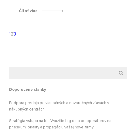
Čítať viac
1
2
3
Doporučené články
Podpora predaja po vianočných a novoročných zľavách v
nákupných centrách
Stratégia vstupu na trh: Využitie big data od operátorov na
prieskum lokality a propagáciu vašej novej firmy