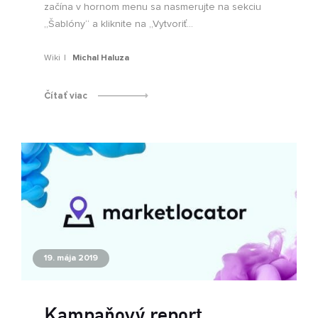
začína v hornom menu sa nasmerujte na sekciu
„Šablóny“ a kliknite na „Vytvoriť...
Wiki
Michal Haluza
Čítať viac
19. mája 2019
Kampaňový report