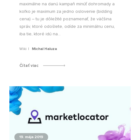
maximálne na danú kampaň minúť dohromady a
koľko je maximum za jedno oslovenie (bidding
cena) – tu je dôležité poznamenať, že väčšina
správ, ktoré odošlete, odíde za minimálnu cenu,
iba tie, ktoré idú na...
Wiki
Michal Haluza
Čítať viac
19. mája 2019