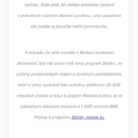
rozhlas. Stále platí, že všetko dokážete nastaviť
v jednotnom rozhraní Market Locatoru, vaše posolstvo
tak zadáte aj doručíte veľmi jednoducho.
V prípade, že ešte nemáte s Market Locatorom
skúsenosť, iste vás osloví náš nový program Starter. Je
určený predovšetkým malým a stredným podnikateľom,
ktorí si chcú vyskúšať túto unikátnu platformu. Za 50€
mesačne získate prístup k údajom MarketLocatoru aj so
základnými dátovymi vrstvami a 1 000 voľnými SMS.
Prístup k programu
Starter získate tu.