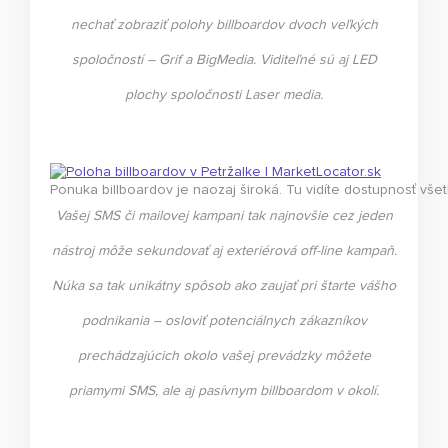
nechať zobraziť polohy billboardov dvoch veľkých
spoločností – Grif a BigMedia. Viditeľné sú aj LED
plochy spoločnosti Laser media.
Ponuka billboardov je naozaj široká. Tu vidíte dostupnosť všet
Vašej SMS či mailovej kampani tak najnovšie cez jeden
nástroj môže sekundovať aj exteriérová off-line kampaň.
Núka sa tak unikátny spôsob ako zaujať pri štarte vášho
podnikania – osloviť potenciálnych zákazníkov
prechádzajúcich okolo vašej prevádzky môžete
priamymi SMS, ale aj pasívnym billboardom v okolí.