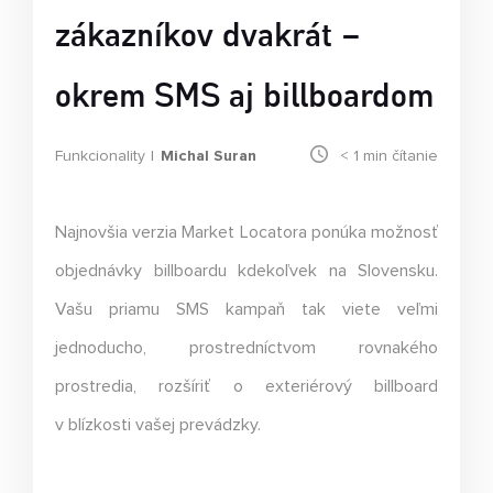
zákazníkov dvakrát –
okrem SMS aj billboardom
Funkcionality
Michal Suran
< 1
min čítanie
Najnovšia verzia Market Locatora ponúka možnosť
objednávky billboardu kdekoľvek na Slovensku.
Vašu priamu SMS kampaň tak viete veľmi
jednoducho, prostredníctvom rovnakého
prostredia, rozšíriť o exteriérový billboard
v blízkosti vašej prevádzky.