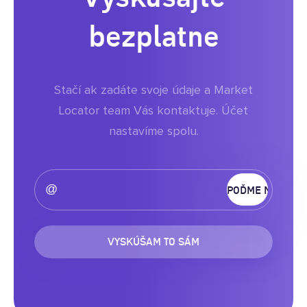
bezplatne
Stačí ak zadáte svoje údaje a Market
Locator team Vás kontaktuje. Účet
nastavíme spolu.
VYSKÚŠAM TO SÁM