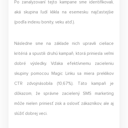
Po zanalyzovaní tejto kampane sme identifikovali,
aká skupina ľudí klikla na esemesku najčastejšie
(podľa indexu bonity, veku atď.).
Následne sme na základe nich upravili cieliace
kritériá a spustili druhú kampaň, ktorá priniesla veľmi
dobré výsledky. Vďaka efektívnemu zacieleniu
skupiny pomocou Magic Linku sa miera preklikov
CTR zdvojnásobila (10,67%). Táto kampaň je
dôkazom, že správne zacielený SMS marketing
môže nielen priniesť zisk a osloviť zákazníkov, ale aj
slúžiť dobrej veci.