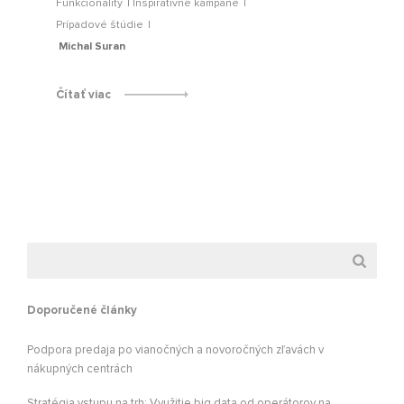
Funkcionality
Inšpiratívne kampane
Prípadové štúdie
Michal Suran
Čítať viac
Doporučené články
Podpora predaja po vianočných a novoročných zľavách v
nákupných centrách
Stratégia vstupu na trh: Využitie big data od operátorov na