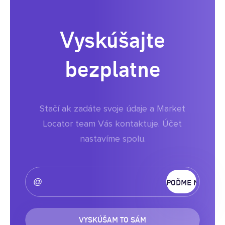
Vyskúšajte
bezplatne
Stačí ak zadáte svoje údaje a Market
Locator team Vás kontaktuje. Účet
nastavíme spolu.
VYSKÚŠAM TO SÁM