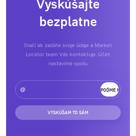
Vyskúšajte
bezplatne
Stačí ak zadáte svoje údaje a Market
Locator team Vás kontaktuje. Účet
nastavíme spolu.
VYSKÚŠAM TO SÁM