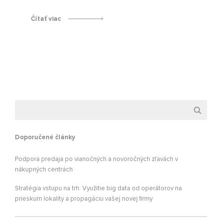
Čítať viac
Doporučené články
Podpora predaja po vianočných a novoročných zľavách v
nákupných centrách
Stratégia vstupu na trh: Využitie big data od operátorov na
prieskum lokality a propagáciu vašej novej firmy