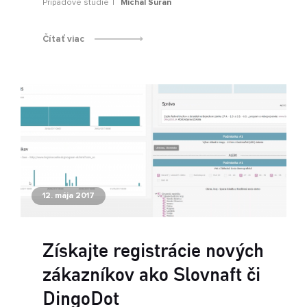
Prípadové štúdie
Michal Suran
Čítať viac
12. mája 2017
Získajte registrácie nových
zákazníkov ako Slovnaft či
DingoDot