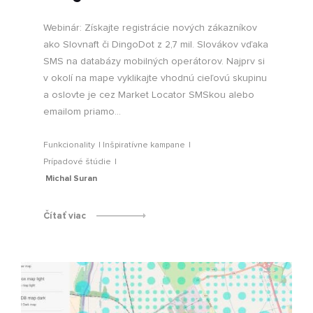
Webinár: Získajte registrácie nových zákazníkov
ako Slovnaft či DingoDot z 2,7 mil. Slovákov vďaka
SMS na databázy mobilných operátorov. Najprv si
v okolí na mape vyklikajte vhodnú cieľovú skupinu
a oslovte je cez Market Locator SMSkou alebo
emailom priamo...
Funkcionality
Inšpiratívne kampane
Prípadové štúdie
Michal Suran
Čítať viac