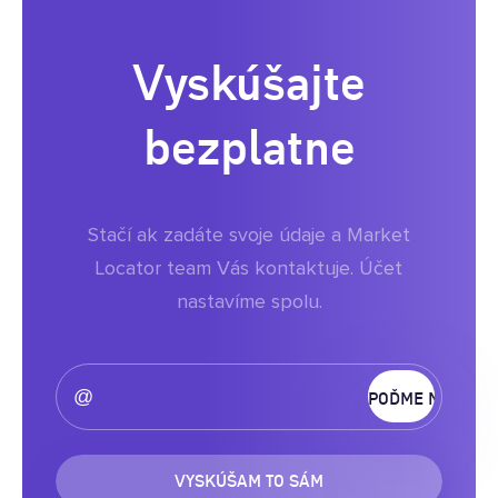
Vyskúšajte
bezplatne
Stačí ak zadáte svoje údaje a Market
Locator team Vás kontaktuje. Účet
nastavíme spolu.
VYSKÚŠAM TO SÁM