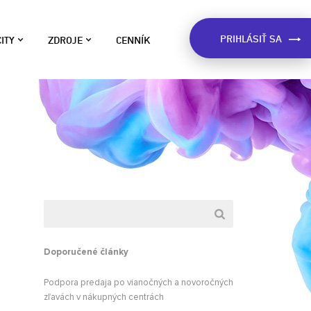
PRIHLÁSIŤ SA
ITY
ZDROJE
CENNÍK
LOG
ívane na
o sme zistili o Slovákoch na
e v štáte.
áklade dát, inšpirácie pre kampane,
ôležité upozornenia a viac.
ART
RÍPADOVÉ ŠTÚDIE
eálne príklady použitia Market
pšie fungovanie
ocatora. Dozviete sa ako
nikáciu s
ostupujú firmy pri esemeskovej
eklame.
PRE MESTÁ A
ARKET LOCATOR WIKI
Doporučené články
ávod na použitie Market Locatora
použitia Market
 užitočné rady pre vytvýranie
ávach.
Podpora predaja po vianočných a novoročných
ampaní.
zľavách v nákupných centrách