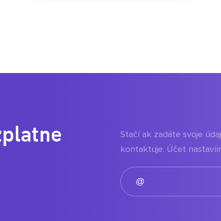
zplatne
Stačí ak zadáte svoje úd
kontaktuje. Účet nastavím