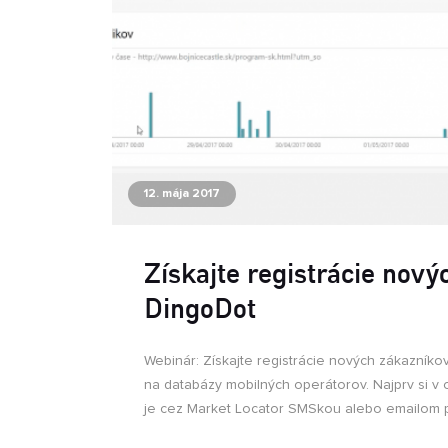
12. mája 2017
Získajte registrácie nový
DingoDot
Webinár: Získajte registrácie nových zákazníko
na databázy mobilných operátorov. Najprv si v 
je cez Market Locator SMSkou alebo emailom p