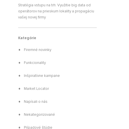
Stratégia vstupu na trh: Využitie big data od
ASTÉ OTÁZKY
operátorov na prieskum lokality a propagáciu
k máte s niečim problém môžete
vašej novej firmy
ačať tu. Na tieto otázky
dpovedáme najčastejšie.
Kategórie
Firemné novinky
Funkcionality
Inšpiratívne kampane
Market Locator
Napísali o nás
Nekategorizované
Prípadové štúdie