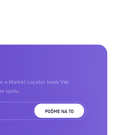
aje a Market Locator team Vás
e spolu.