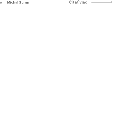
Čítať viac
ie
Michal Suran