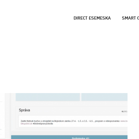
DIRECT ESEMESKA
SMART C
ANALÝZY DÁT
B
Údaje o polohe využ
Č
správne rozhodovani
z
d
a
SMART CITY A SM
P
GOVERNMENT
R
Využitie dát pre le
L
mesta a lepšiu komu
p
občanmi.
r
MARKET LOCATOR 
M
OBCE
N
Príklady úspešneho 
a
Locatoru v samospr
k