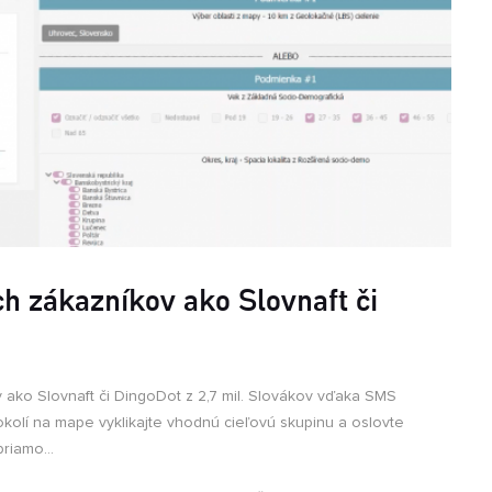
Č
A
z
o
ch zákazníkov ako Slovnaft či
v ako Slovnaft či DingoDot z 2,7 mil. Slovákov vďaka SMS
okolí na mape vyklikajte vhodnú cieľovú skupinu a oslovte
riamo...