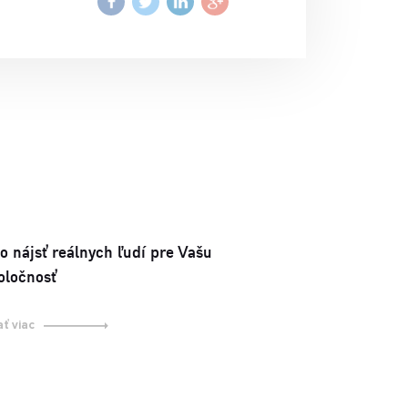
o nájsť reálnych ľudí pre Vašu
oločnosť
ať viac