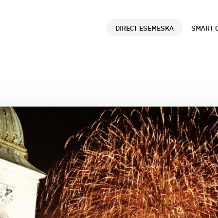
DIRECT ESEMESKA
SMART C
ANALÝZY DÁT
B
Údaje o polohe využ
Č
správne rozhodovani
z
d
SMART CITY A SM
P
GOVERNMENT
R
Využitie dát pre le
L
mesta a lepšiu komu
p
občanmi.
r
MARKET LOCATOR 
M
OBCE
N
Príklady úspešneho 
a
Locatoru v samospr
k