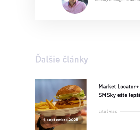
Ďalšie články
Market Locator+
SMSky ešte lepš
čítať viac
1. septembra 2025