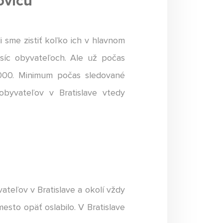
ovicu
i sme zistiť koľko ich v hlavnom
isíc obyvateľoch. Ale už počas
 000. Minimum počas sledované
 obyvateľov v Bratislave vtedy
ateľov v Bratislave a okolí vždy
sto opäť oslabilo. V Bratislave