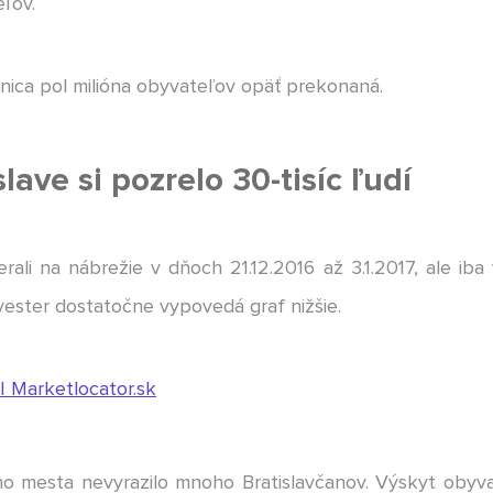
ľov.
ranica pol milióna obyvateľov opäť prekonaná.
lave si pozrelo 30-tisíc ľudí
erali na nábrežie v dňoch 21.12.2016 až 3.1.2017, ale ib
lvester dostatočne vypovedá graf nižšie.
ého mesta nevyrazilo mnoho Bratislavčanov. Výskyt oby