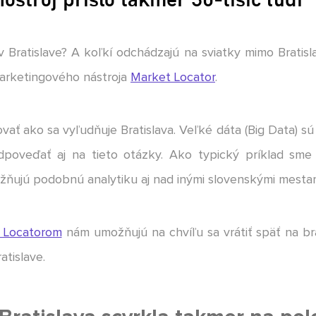
v Bratislave? A koľkí odchádzajú na sviatky mimo Bratis
marketingového nástroja
Market Locator
.
ať ako sa vyľudňuje Bratislava. Veľké dáta (Big Data) sú
poveďať aj na tieto otázky. Ako typický príklad sme
ožňujú podobnú analytiku aj nad inými slovenskými mestam
 Locatorom
nám umožňujú na chvíľu sa vrátiť späť na bra
atislave.