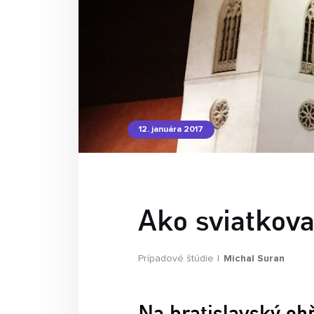
12. januára 2017
Ako sviatkova
Prípadové štúdie
Michal Suran
Na bratislavský ohň