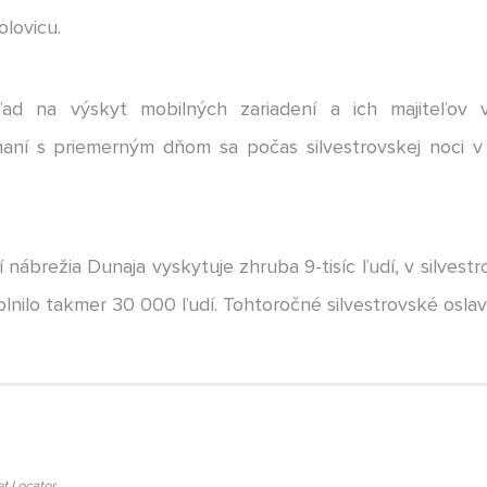
olovicu.
ľad na výskyt mobilných zariadení a ich majiteľov
vnaní s priemerným dňom sa počas silvestrovskej noci v
í nábrežia Dunaja vyskytuje zhruba 9-tisíc ľudí, v silvest
nilo takmer 30 000 ľudí. Tohtoročné silvestrovské oslavy
t Locator