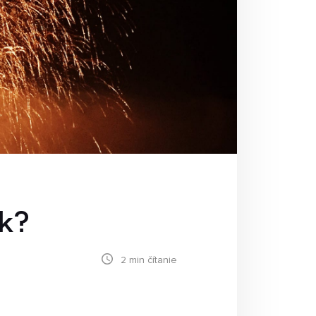
ASTÉ OTÁZKY
k máte s niečim problém môžete
ačať tu. Na tieto otázky
dpovedáme najčastejšie.
ok?
2
min čítanie