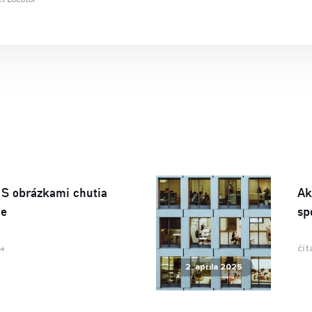
 S obrázkami chutia
Ak
ie
sp
čít
2. apríla 2025