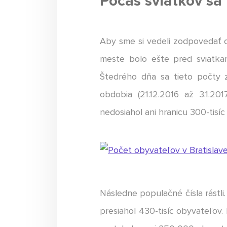
Počas sviatkov sa 
Aby sme si vedeli zodpovedať ot
meste bolo ešte pred sviatkam
Štedrého dňa sa tieto počty 
obdobia (21.12.2016 až 3.1.20
nedosiahol ani hranicu 300-tisíc
Následne populačné čísla rástli
presiahol 430-tisíc obyvateľov