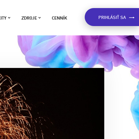
PRIHLÁSIŤ SA
ITY
ZDROJE
CENNÍK
LOG
ívane na
o sme zistili o Slovákoch na
e v štáte.
áklade dát, inšpirácie pre kampane,
ôležité upozornenia a viac.
ART
RÍPADOVÉ ŠTÚDIE
eálne príklady použitia Market
pšie fungovanie
ocatora. Dozviete sa ako
nikáciu s
ostupujú firmy pri esemeskovej
eklame.
PRE MESTÁ A
ARKET LOCATOR WIKI
ávod na použitie Market Locatora
použitia Market
 užitočné rady pre vytvýranie
ávach.
ampaní.