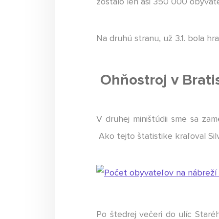
zostalo len asi 350 000 obyvate
Na druhú stranu, už 3.1. bola h
Ohňostroj v Bratis
V druhej miništúdii sme sa zam
Ako tejto štatistike kraľoval Si
Po štedrej večeri do ulíc Star