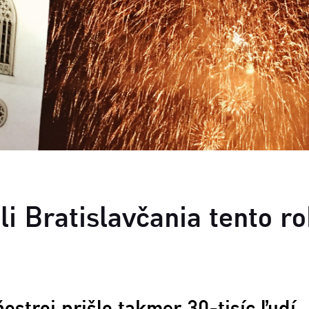
Č
A
z
o
li Bratislavčania tento r
ostroj prišlo takmer 30-tisíc ľudí