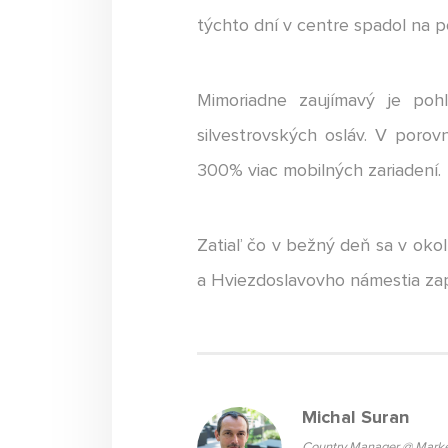
týchto dní v centre spadol na p
Mimoriadne zaujímavý je poh
silvestrovských osláv. V poro
300% viac mobilných zariadení.
Zatiaľ čo v bežný deň sa v okol
a Hviezdoslavovho námestia zapl
Michal Suran
Country Manager @ Marke