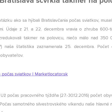
Bratislava scvrkla takmer na pol
ázku ako sa hýbali Bratislavčania počas sviatkov, musel
i. Údaje z 21. a 22. decembra vravia o zhruba 600-t
zredukovali takmer na polovicu, niečo málo nad 350
17) naša štatistika zaznamenala 25. decembra. Počet
 obyvateľov.
. Už počas pracovného týždňa (27.-30.12.2016) počet obyv
. Počas samotného silvestrovského víkendu naše hlavné me