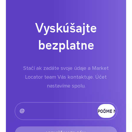
Vyskúšajte
bezplatne
Stačí ak zadáte svoje údaje a Market
Locator team Vás kontaktuje. Účet
nastavíme spolu.