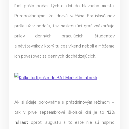
ľudí prišlo počas týchto dní do hlavného mesta.
Predpokladajme, že drvivá väčšina Bratislavčanov
prišla už v nedeľu, tak nasledujúci graf znázorňuje
prílev denných pracujúcich, študentov
a návštevníkov, ktorý tu cez víkend neboli a môžeme
ich považovať za denných dochádzajúcich.
Ak si údaje porovnáme s prázdninovým režimom –
tak v prvé septembrové školské dni je to
13%
nárast
oproti augustu a to ešte nie sú naplno