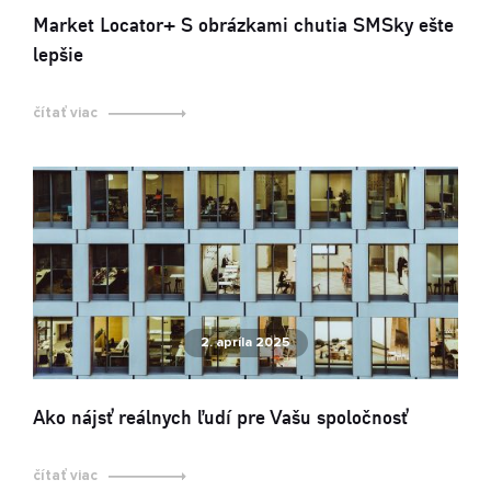
Market Locator+ S obrázkami chutia SMSky ešte
lepšie
čítať viac
2. apríla 2025
Ako nájsť reálnych ľudí pre Vašu spoločnosť
čítať viac