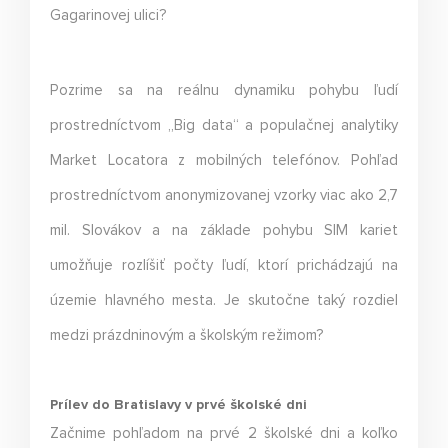
Gagarinovej ulici?
Pozrime sa na reálnu dynamiku pohybu ľudí
prostredníctvom „Big data“ a populačnej analytiky
Market Locatora z mobilných telefónov. Pohľad
prostredníctvom anonymizovanej vzorky viac ako 2,7
mil. Slovákov a na základe pohybu SIM kariet
umožňuje rozlíšiť počty ľudí, ktorí prichádzajú na
územie hlavného mesta. Je skutočne taký rozdiel
medzi prázdninovým a školským režimom?
Prílev do Bratislavy v prvé školské dni
Začnime pohľadom na prvé 2 školské dni a koľko