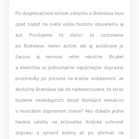
Po dvojmesačnom letnom oddychu si Bratislava musí
opäť zvykať na oveľa vyššiu hustotu obyvateľov aj
áut. Pociťujeme to všetci, že cestovanie
po Bratislave, nielen autom, ale aj autobusmi je
časovo aj nervovo veľmi náročne. Bicykel
a električka sú jednoznačne najrýchlejšie dopravné
prostriedky pri presune na kratšie vzdialenosti. Je
skutočne Bratislava tak zle nadimenzovaná, že teraz
budeme nasledujúcich desať školských mesiacov
v neustálom dopravnom strese? Ako dokáže jedna
havária sanitky na križovatke Košická ochromiť
dopravu a vytvoriť kolóny až po obchvat na