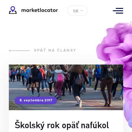
SK
SPÄŤ NA ČLÁNKY
8. septembra 2017
Školský rok opäť nafúkol