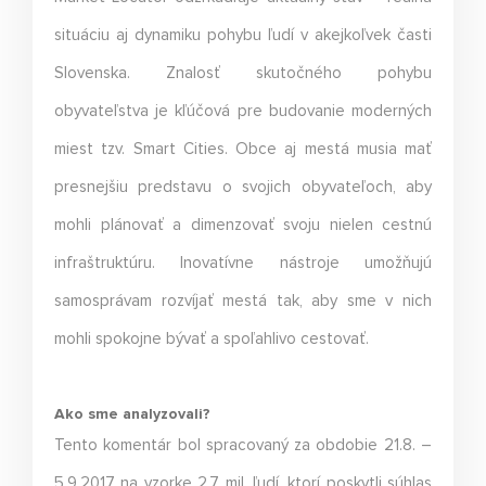
situáciu aj dynamiku pohybu ľudí v akejkoľvek časti
Slovenska. Znalosť skutočného pohybu
obyvateľstva je kľúčová pre budovanie moderných
miest tzv. Smart Cities. Obce aj mestá musia mať
presnejšiu predstavu o svojich obyvateľoch, aby
mohli plánovať a dimenzovať svoju nielen cestnú
infraštruktúru. Inovatívne nástroje umožňujú
samosprávam rozvíjať mestá tak, aby sme v nich
mohli spokojne bývať a spoľahlivo cestovať.
Ako sme analyzovali?
Tento komentár bol spracovaný za obdobie 21.8. –
5.9.2017 na vzorke 2,7 mil. ľudí, ktorí poskytli súhlas