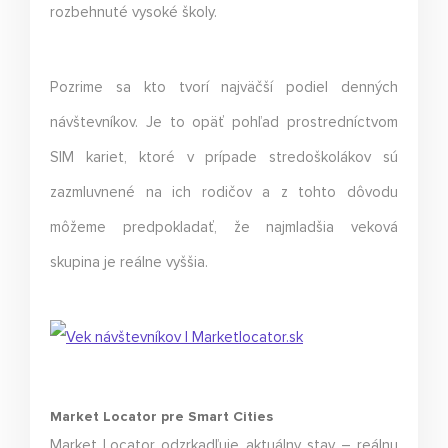
rozbehnuté vysoké školy.
Pozrime sa kto tvorí najväčší podiel denných
návštevníkov. Je to opäť pohľad prostredníctvom
SIM kariet, ktoré v prípade stredoškolákov sú
zazmluvnené na ich rodičov a z tohto dôvodu
môžeme predpokladať, že najmladšia veková
skupina je reálne vyššia.
Market Locator pre Smart Cities
Market Locator odzrkadľuje aktuálny stav – reálnu