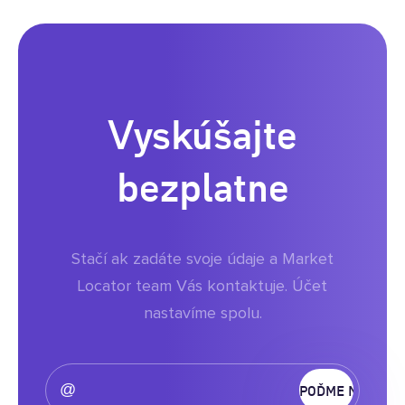
Vyskúšajte
bezplatne
Stačí ak zadáte svoje údaje a Market
Locator team Vás kontaktuje. Účet
nastavíme spolu.