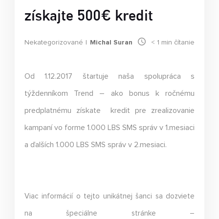
získajte 500€ kredit
Nekategorizované
Michal Suran
< 1
min čítanie
Od 1.12.2017 štartuje naša spolupráca s
týždenníkom Trend – ako bonus k ročnému
predplatnému získate kredit pre zrealizovanie
kampaní vo forme
1.000 LBS SMS
správ v 1.mesiaci
a ďalších
1.000 LBS SMS
správ v 2.mesiaci.
Viac informácií o tejto unikátnej šanci sa dozviete
na špeciálne stránke –