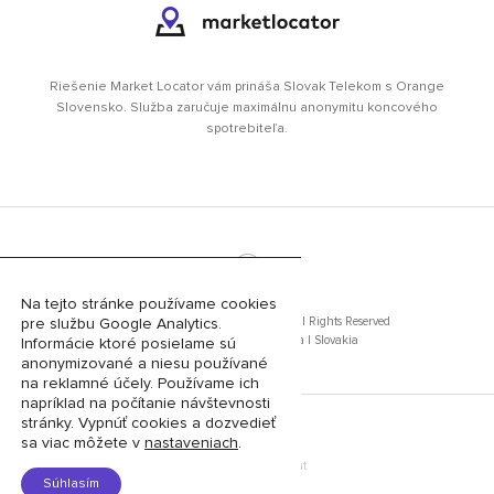
Riešenie Market Locator vám prináša Slovak Telekom s Orange
Slovensko. Služba zaručuje maximálnu anonymitu koncového
spotrebiteľa.
©
Na tejto stránke používame cookies
Slovak Telekom, a.s. 2013 - 2020 | All Rights Reserved
pre službu Google Analytics.
Bajkalská 28, 817 62 Bratislava I Slovakia
Informácie ktoré posielame sú
anonymizované a niesu používané
na reklamné účely. Používame ich
napríklad na počítanie návštevnosti
stránky. Vypnúť cookies a dozvedieť
sa viac môžete v
nastaveniach
.
Design & Development
Súhlasím