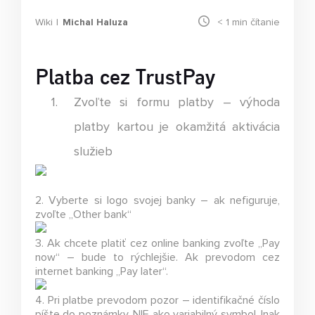
Wiki
Michal Haluza
< 1
min čítanie
Platba cez TrustPay
Zvoľte si formu platby
– výhoda
platby kartou je okamžitá aktivácia
služieb
2. Vyberte si logo svojej banky
– ak nefiguruje,
zvoľte „Other bank“
3. Ak chcete platiť cez online banking zvoľte „Pay
now“
– bude to rýchlejšie. Ak prevodom cez
internet banking „Pay later“.
4. Pri platbe prevodom pozor
– identifikačné číslo
píšte do poznámky, NIE ako variabilný symbol. Inak