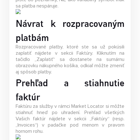
sa platba nespáruje.
Návrat k rozpracovaným
platbám
Rozpracované platby, ktoré ste sa už pokúsili
zaplatiť nájdete v sekcii Faktúry. Kliknutím na
tačidlo „Zaplatiť“ sa dostanete na sumárnu
obrazovku nákupného košíka, odkiaľ môžte zmeniť
aj spôsob platby.
Prehľad a stiahnutie
faktúr
Faktúru za služby v rámci Market Locator si môžte
stiahnuť hneď po uhradení. Prehľad všetkých
Vašich faktúr nájdete v sekcii „Faktúry“ (resp.
„Invoices“) v padačke pod menom v pravom
hornom rohu.