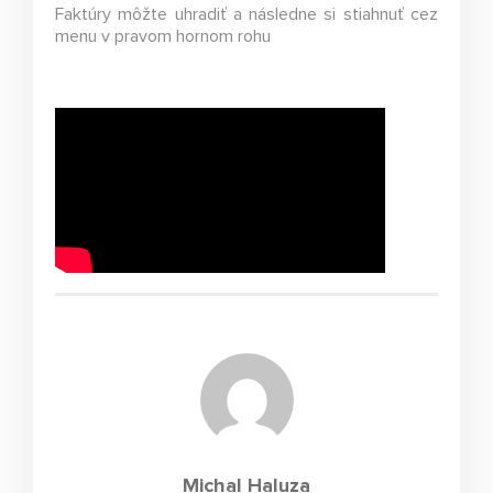
Faktúry môžte uhradiť a následne si stiahnuť cez
menu v pravom hornom rohu
Michal Haluza