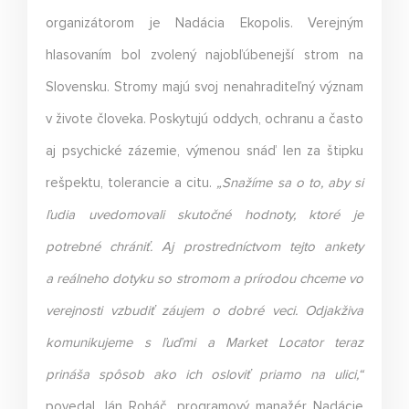
organizátorom je Nadácia Ekopolis. Verejným
hlasovaním bol zvolený najobľúbenejší strom na
Slovensku. Stromy majú svoj nenahraditeľný význam
v živote človeka. Poskytujú oddych, ochranu a často
aj psychické zázemie, výmenou snáď len za štipku
rešpektu, tolerancie a citu.
„Snažíme sa o to, aby si
ľudia uvedomovali skutočné hodnoty, ktoré je
potrebné chrániť. Aj prostredníctvom tejto ankety
a reálneho dotyku so stromom a prírodou chceme vo
verejnosti vzbudiť záujem o dobré veci. Odjakživa
komunikujeme s ľuďmi a Market Locator teraz
prináša spôsob ako ich osloviť priamo na ulici,“
povedal Ján Roháč, programový manažér Nadácie