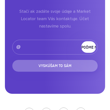
Stačí ak zadáte svoje údaje a Market
Locator team Vás kontaktuje. Účet
nastavíme spolu.
VYSKÚŠAM TO SÁM