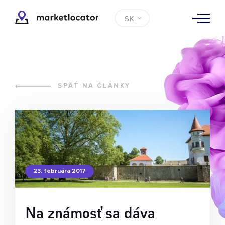
SK
SPÄŤ NA ČLÁNKY
23. februára 2017
Na známosť sa dáva