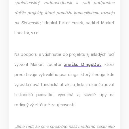
spoločenskej zodpovednosti a radi podporíme
ďalšie projekty, ktoré pomôžu komunitnému rozvoju
na Slovensku,“
doplnil Peter Fusek, riaditeľ Market
Locator, s.r.o.
Na podporu a vtiahnutie do projektu aj mladých ľudí
vytvoril Market Locator
značku DingoDot
, ktorá
predstavuje vytrvalého psa dinga, ktorý sleduje, kde
vyrástla nová turistická atrakcia, kde zrekonštruovali
historickú pamiatku, vyňuchá aj skvelé tipy na
rodinný výlet či iné zaujímavosti.
„Sme radi, že sme spoločne našli modernú cestu ako