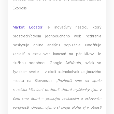
Ekopolis.
Market Locator
je inovatívny nástroj, ktorý
prostredníctvom jednoduchého web rozhrania
poskytuje online analýzu populácie, umožňuje
zacieliť a exekuovať kampaň na pár klikov. Je
službou podobnou Google AdWords, avšak vo
fyzickom svete – v okolí akéhokoľvek zaujímavého
miesta na Slovensku.
„Rozhodli sme sa spolu
s našimi klientami podporiť dobré myšlienky tým, v
čom sme dobrí – presným zacielením a oslovením
verejnosti. Uvedomujeme si svoju úlohu aj v oblasti