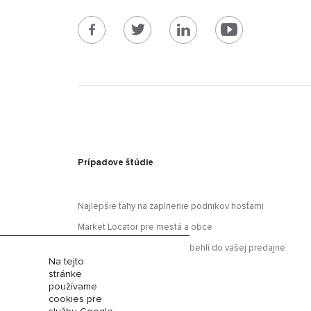
Prípadove štúdie
Najlepšie ťahy na zaplnenie podnikov hosťami
Market Locator pre mestá a obce
Oslovte športovcov, aby dobehli do vašej predajne
Na tejto
Viac prípadových štúdií
stránke
používame
cookies pre
Analýzy dát