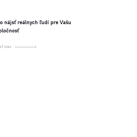
o nájsť reálnych ľudí pre Vašu
oločnosť
ať viac