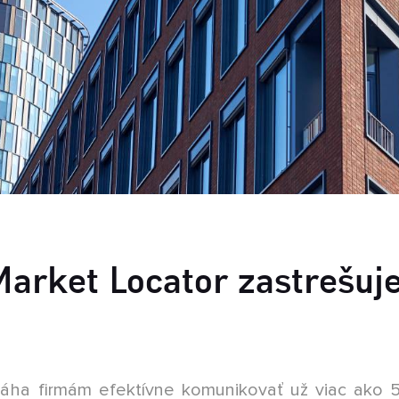
Č
A
z
o
arket Locator zastrešuje
áha firmám efektívne komunikovať už viac ako 5 