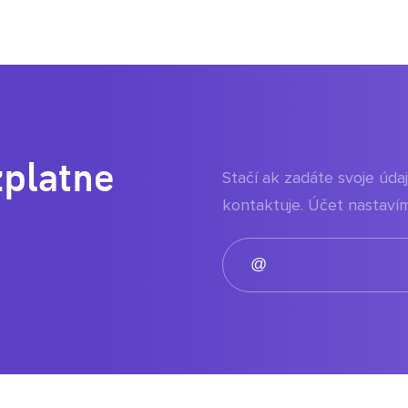
zplatne
Stačí ak zadáte svoje úd
kontaktuje. Účet nastavím