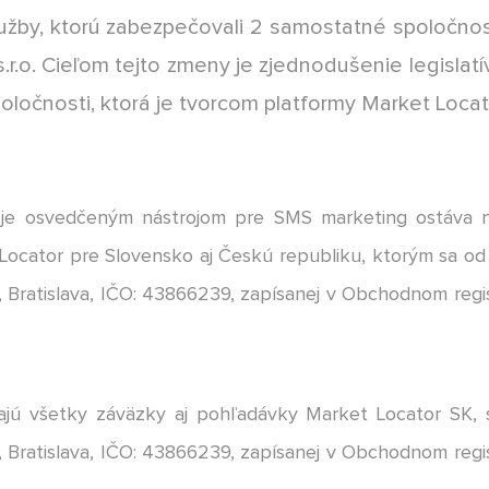
užby, ktorú zabezpečovali 2 samostatné spoločnosti
 s.r.o. Cieľom tejto zmeny je zjednodušenie legisl
oločnosti, ktorá je tvorcom platformy Market Locat
je osvedčeným nástrojom pre SMS marketing ostáva na
cator pre Slovensko aj Českú republiku, ktorým sa od 1.
, Bratislava, IČO: 43866239, zapísanej v Obchodnom regis
jú všetky záväzky aj pohľadávky Market Locator SK, s.r
, Bratislava, IČO: 43866239, zapísanej v Obchodnom regis