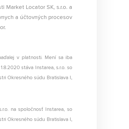
 Market Locator SK, s.r.o. a
atívnych a účtovných procesov
or.
ďalej v platnosti. Mení sa iba
8.2020 stáva Instarea, s.r.o. so
tri Okresného súdu Bratislava I,
.o. na spoločnosť Instarea, so
tri Okresného súdu Bratislava I,