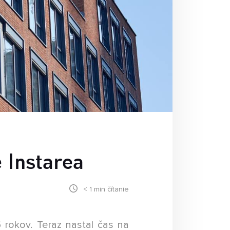
ASTÉ OTÁZKY
k máte s niečim problém môžete
ačať tu. Na tieto otázky
dpovedáme najčastejšie.
 Instarea
< 1
min čítanie
rokov. Teraz nastal čas na