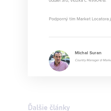
oddiel Sro, vložka č. 49904/B.
Podporný tím Market Locatora j
Michal Suran
Country Manager @ Marke
Ďalšie články