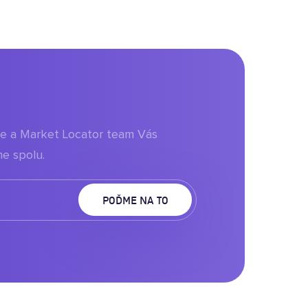
aje a Market Locator team Vás
e spolu.