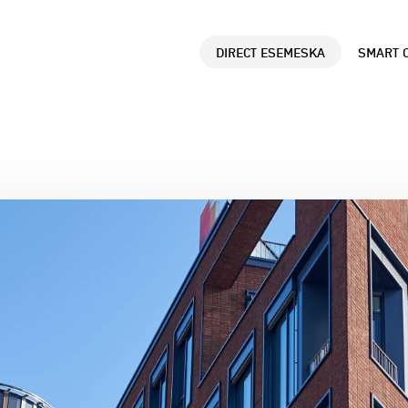
DIRECT ESEMESKA
SMART C
ANALÝZY DÁT
B
Údaje o polohe využ
Č
správne rozhodovani
z
d
SMART CITY A SM
P
GOVERNMENT
R
Využitie dát pre le
L
mesta a lepšiu komu
p
občanmi.
r
MARKET LOCATOR 
M
OBCE
N
Príklady úspešneho 
a
Locatoru v samospr
k