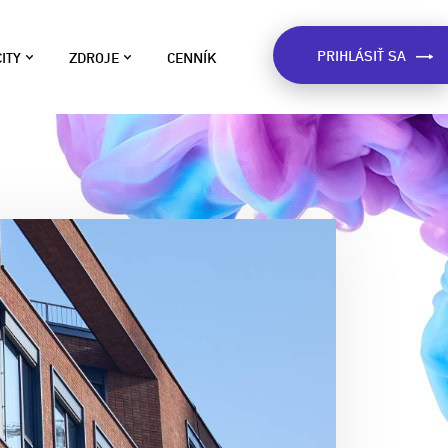
PRIHLÁSIŤ SA
ITY
ZDROJE
CENNÍK
LOG
ívane na
o sme zistili o Slovákoch na
e v štáte.
áklade dát, inšpirácie pre kampane,
ôležité upozornenia a viac.
ART
RÍPADOVÉ ŠTÚDIE
eálne príklady použitia Market
pšie fungovanie
ocatora. Dozviete sa ako
nikáciu s
ostupujú firmy pri esemeskovej
eklame.
PRE MESTÁ A
ARKET LOCATOR WIKI
ávod na použitie Market Locatora
použitia Market
 užitočné rady pre vytvýranie
ávach.
ampaní.