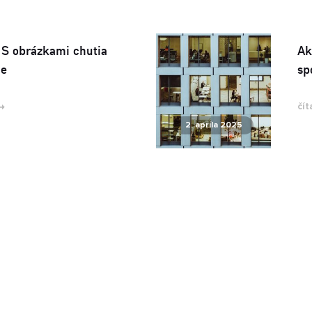
 S obrázkami chutia
Ak
ie
sp
čít
2. apríla 2025