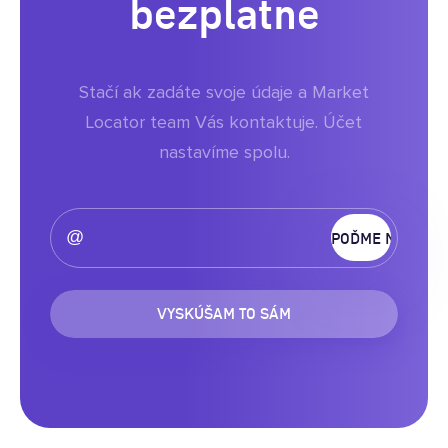
bezplatne
Stačí ak zadáte svoje údaje a Market
Locator team Vás kontaktuje. Účet
nastavíme spolu.
VYSKÚŠAM TO SÁM