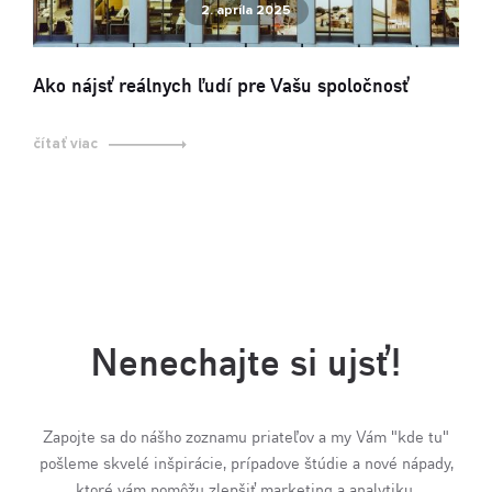
2. apríla 2025
Ako nájsť reálnych ľudí pre Vašu spoločnosť
čítať viac
Nenechajte si ujsť!
Zapojte sa do nášho zoznamu priateľov a my Vám "kde tu"
pošleme skvelé inšpirácie, prípadove štúdie a nové nápady,
ktoré vám pomôžu zlepšiť marketing a analytiku.