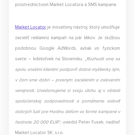
prostredníctvom Market Locatora a SMS kampane.
Market Locator
je inovatívny nástroj, ktorý umožňuje
zacieliť reklamnú kampaň na pár klikov. Je službou
podobnou Google AdWords, avšak vo fyzickom
svete – kdekoľvek na Slovensku.
„Rozhodli sme sa
spolu snašimi klientmi podporiť dobré myšlienky tým,
v čom sme dobrí – presným zacielením a oslovením
verejnosti. Uvedomujeme si svoju úlohu aj v oblasti
spoločenskej zodpovednosti a pomáhame osloviť
dobrých ľudí pre Hodinu deťom vo forme kampane v
hodnote 20 000 EUR“,
uviedol Peter Fusek, riaditeľ
Market Locator SK, s.r.o.