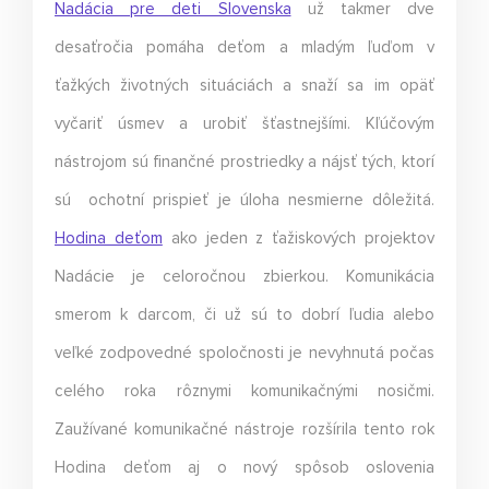
Nadácia pre deti Slovenska
už takmer dve
desaťročia pomáha deťom a mladým ľuďom v
ťažkých životných situáciách a snaží sa im opäť
vyčariť úsmev a urobiť šťastnejšími. Kľúčovým
nástrojom sú finančné prostriedky a nájsť tých, ktorí
sú ochotní prispieť je úloha nesmierne dôležitá.
Hodina deťom
ako jeden z ťažiskových projektov
Nadácie je celoročnou zbierkou. Komunikácia
smerom k darcom, či už sú to dobrí ľudia alebo
veľké zodpovedné spoločnosti je nevyhnutá počas
celého roka rôznymi komunikačnými nosičmi.
Zaužívané komunikačné nástroje rozšírila tento rok
Hodina deťom aj o nový spôsob oslovenia