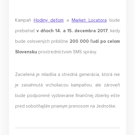
Kampaň
Hodiny deťom
a
Market Locatora
bude
prebiehať
v
dňoch 14. a 15. decembra 2017
, kedy
bude oslovených približne
200 000 ľudí po celom
Slovensku
prostredníctvom SMS správy.
Zacielená je mladšia a stredná generácia, ktorá nie
je zasiahnutá vrcholiacou kampaňou, ale zároveň
bude podporené vyzbieranie finančnej zbierky ešte
pred sobotňajším priamym prenosom na Jednotke.