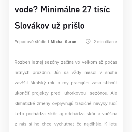
vode? Minimálne 27 tisíc
Slovákov už prišlo
Prípadové štúdie
Michal Suran
2
min čítanie
Rozbeh letnej sezóny začína vo veľkom až počas
letných prázdnin. Jún sa vždy niesol v snahe
zavŕšiť školský rok, a my pracujúci, zasa stihnúť
ukončiť projekty pred „uhorkovou“ sezónou. Ale
klimatické zmeny ovplyvňujú tradičné návyky ľudí.
Leto prichádza skôr, aj odchádza skôr a väčšina
z nás si ho chce vychutnať čo najdlhšie. K letu