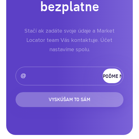
bezplatne
Stačí ak zadáte svoje údaje a Market
Locator team Vás kontaktuje. Účet
nastavíme spolu.
VYSKÚŠAM TO SÁM