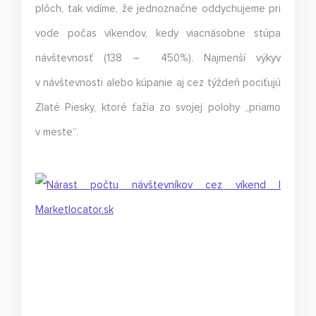
plôch, tak vidíme, že jednoznačne oddychujeme pri
vode počas víkendov, kedy viacnásobne stúpa
návštevnosť (138 – 450%). Najmenší výkyv
v návštevnosti alebo kúpanie aj cez týždeň pociťujú
Zlaté Piesky, ktoré ťažia zo svojej polohy „priamo
v meste“.