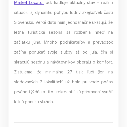
Market Locator
odzrkadľuje aktuálny stav – reálnu
situáciu aj dynamiku pohybu ľudí v akejkoľvek časti
Slovenska. Veľké dáta nám jednoznačne ukazujú, že
letná turistická sezóna sa rozbehla hneď na
začiatku júna. Mnoho podnikateľov a prevádzok
začína ponúkať svoje služby až od júla, čím si
skracujú sezónu a návštevníkov oberajú o komfort.
Zisťujeme, že minimálne 27 tisíc ľudí (len na
sledovaných 7 lokalitách) už bolo pri vode počas
prvého týždňa a títo „rekreanti“ sú pripravení využiť
letnú ponuku služieb.