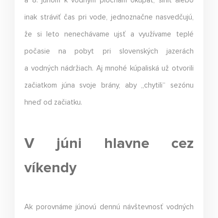
a 8. júnom k vodným plochám okúpať, slniť alebo
inak stráviť čas pri vode, jednoznačne nasvedčujú,
že si leto nenechávame ujsť a využívame teplé
počasie na pobyt pri slovenských jazerách
a vodných nádržiach. Aj mnohé kúpaliská už otvorili
začiatkom júna svoje brány, aby „chytili“ sezónu
hneď od začiatku.
V júni hlavne cez
víkendy
Ak porovnáme júnovú dennú návštevnosť vodných