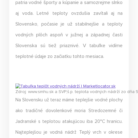
patria vodné športy a kúpanie a samozrejme slnko
aj voda. Letné teploty ovzdušia zavítali aj na
Slovensko, počasie je už stabilnejšie a teploty
vodných plôch aspoň v južnej a západnej časti
Slovenska sú tiež priaznivé. V tabuľke vidíme
teplotné údaje zo začiatku tohto mesiaca.
Zdroj: www.smhu.sk a SVP,š.p. teplota vodných nádrží zo dňa 
Na Slovensku už teraz máme teplejšie vodné plochy
ako tradičné dovolenkové moria Stredozemné či
Jadranské s teplotou atakujúcou iba 20°C hranicu.
Najteplejšou je vodná nádrž Teplý vrch v okrese