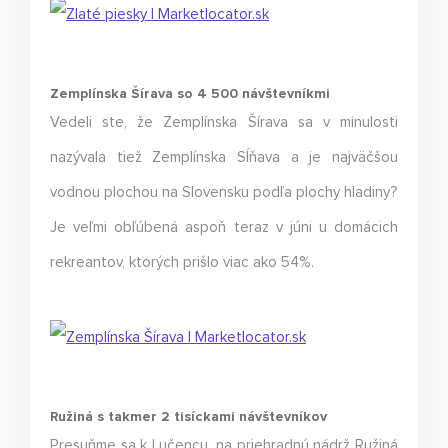
Zemplínska Šírava so 4 500 návštevníkmi
Vedeli ste, že Zemplínska Šírava sa v minulosti
nazývala tiež Zemplínska Sĺňava a je najväčšou
vodnou plochou na Slovensku podľa plochy hladiny?
Je veľmi obľúbená aspoň teraz v júni u domácich
rekreantov, ktorých prišlo viac ako 54%.
Ružiná s takmer 2 tisíckami návštevníkov
Presuňme sa k Lučencu, na priehradnú nádrž Ružiná