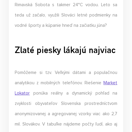
Rimavská Sobota s takmer 24°C vodou. Leto sa
teda už začalo, využili Slováci letné podmienky na
vodné športy a kúpanie hneď na začiatku júna?
Zlaté piesky lákajú najviac
Pomôžeme si tzv. Veľkými dátami a populačnou
analytikou z mobilných telefónov. Riešenie
Market
Lokator
ponúka reálny a dynamický pohľad na
zvyklosti obyvateľov Slovenska prostredníctvom
anonymizovanej a agregovanej vzorky viac ako 2,7
mil. Slovákov. V tabuľke nájdeme počty ľudí, ako aj