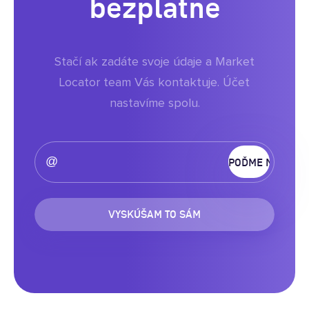
bezplatne
Stačí ak zadáte svoje údaje a Market
Locator team Vás kontaktuje. Účet
nastavíme spolu.
VYSKÚŠAM TO SÁM