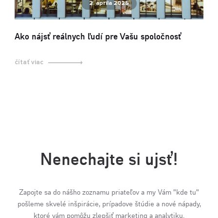
2. apríla 2025
Ako nájsť reálnych ľudí pre Vašu spoločnosť
čítať viac
Nenechajte si ujsť!
Zapojte sa do nášho zoznamu priateľov a my Vám "kde tu"
pošleme skvelé inšpirácie, prípadove štúdie a nové nápady,
ktoré vám pomôžu zlepšiť marketing a analytiku.