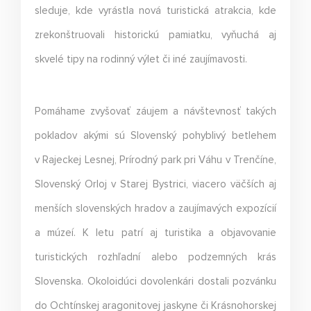
sleduje, kde vyrástla nová turistická atrakcia, kde
zrekonštruovali historickú pamiatku, vyňuchá aj
skvelé tipy na rodinný výlet či iné zaujímavosti.
Pomáhame zvyšovať záujem a návštevnosť takých
pokladov akými sú Slovenský pohyblivý betlehem
v Rajeckej Lesnej, Prírodný park pri Váhu v Trenčíne,
Slovenský Orloj v Starej Bystrici, viacero väčších aj
menších slovenských hradov a zaujímavých expozícií
a múzeí. K letu patrí aj turistika a objavovanie
turistických rozhľadní alebo podzemných krás
Slovenska. Okoloidúci dovolenkári dostali pozvánku
do Ochtínskej aragonitovej jaskyne či Krásnohorskej