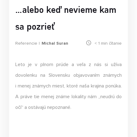
…alebo keď nevieme kam
sa pozrieť
Referencie
Michal Suran
< 1
min čítanie
Leto je v plnom prúde a veľa z nás si užíva
dovolenku na Slovensku objavovaním známych
i menej známych miest, ktoré naša krajina ponúka.
A práve tie menej známe lokality nám „neudrú do
očí“ a ostávajú nepoznané.