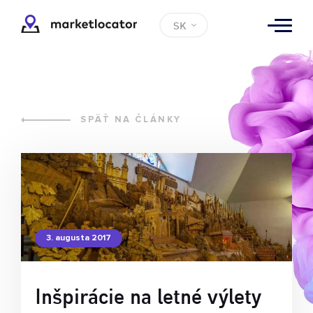
SK
SPÄŤ NA ČLÁNKY
3. augusta 2017
Inšpirácie na letné výlety