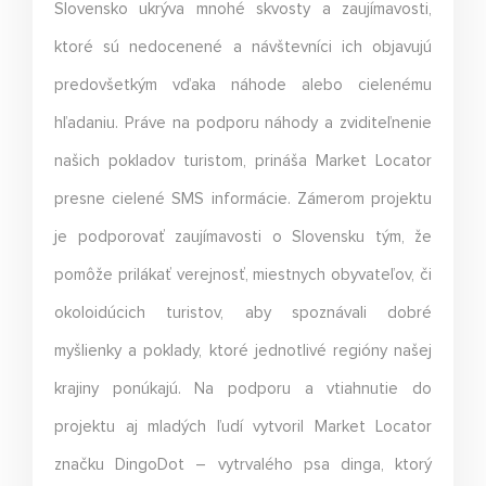
Slovensko ukrýva mnohé skvosty a zaujímavosti,
ktoré sú nedocenené a návštevníci ich objavujú
predovšetkým vďaka náhode alebo cielenému
hľadaniu. Práve na podporu náhody a zviditeľnenie
našich pokladov turistom, prináša Market Locator
presne cielené SMS informácie. Zámerom projektu
je podporovať zaujímavosti o Slovensku tým, že
pomôže prilákať verejnosť, miestnych obyvateľov, či
okoloidúcich turistov, aby spoznávali dobré
myšlienky a poklady, ktoré jednotlivé regióny našej
krajiny ponúkajú. Na podporu a vtiahnutie do
projektu aj mladých ľudí vytvoril Market Locator
značku DingoDot – vytrvalého psa dinga, ktorý