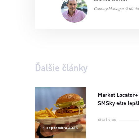
Country Manager @ Marke
Ďalšie články
Market Locator+
SMSky ešte lepš
čítať viac
1. septembra 2025