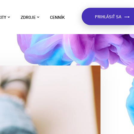
PRIHLÁSIŤ SA
ITY
ZDROJE
CENNÍK
LOG
ívane na
o sme zistili o Slovákoch na
e v štáte.
áklade dát, inšpirácie pre kampane,
ôležité upozornenia a viac.
ART
RÍPADOVÉ ŠTÚDIE
eálne príklady použitia Market
pšie fungovanie
ocatora. Dozviete sa ako
nikáciu s
ostupujú firmy pri esemeskovej
eklame.
PRE MESTÁ A
ARKET LOCATOR WIKI
ávod na použitie Market Locatora
použitia Market
 užitočné rady pre vytvýranie
ávach.
ampaní.