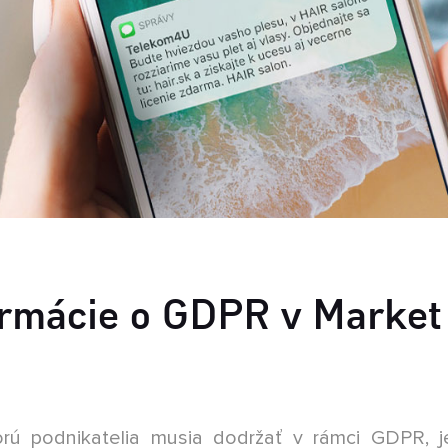
Č
A
z
o
ormácie o GDPR v Market
orú podnikatelia musia dodržať v rámci GDPR, j