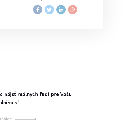
o nájsť reálnych ľudí pre Vašu
oločnosť
ať viac