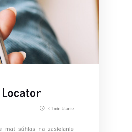
ASTÉ OTÁZKY
k máte s niečim problém môžete
ačať tu. Na tieto otázky
dpovedáme najčastejšie.
 Locator
< 1
min čítanie
e mať súhlas na zasielanie