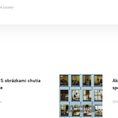
t Locator
 S obrázkami chutia
Ak
ie
sp
čít
2. apríla 2025