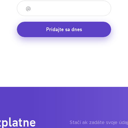
Pridajte sa dnes
zplatne
Stačí ak zadáte svoje úd