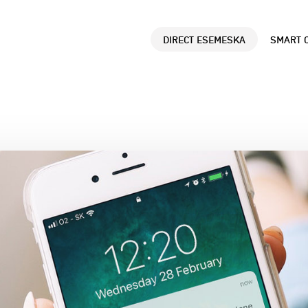
DIRECT ESEMESKA
SMART C
ANALÝZY DÁT
B
Údaje o polohe využ
Č
správne rozhodovani
z
d
SMART CITY A SM
P
GOVERNMENT
R
Využitie dát pre le
L
mesta a lepšiu komu
p
občanmi.
r
MARKET LOCATOR 
M
OBCE
N
Príklady úspešneho 
a
Locatoru v samospr
k