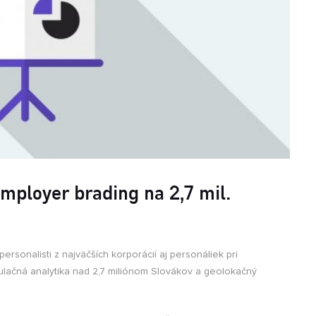
Č
A
z
o
mployer brading na 2,7 mil.
ersonalisti z najväčších korporácií aj personáliek pri
pulačná analytika nad 2,7 miliónom Slovákov a geolokačný
.