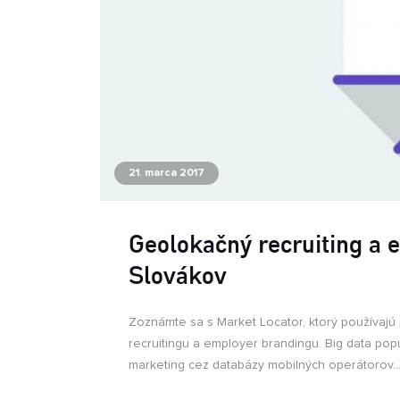
21. marca 2017
Geolokačný recruiting a e
Slovákov
Zoznámte sa s Market Locator, ktorý používajú p
recruitingu a employer brandingu. Big data po
marketing cez databázy mobilných operátorov..