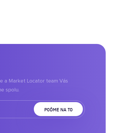
aje a Market Locator team Vás
e spolu.