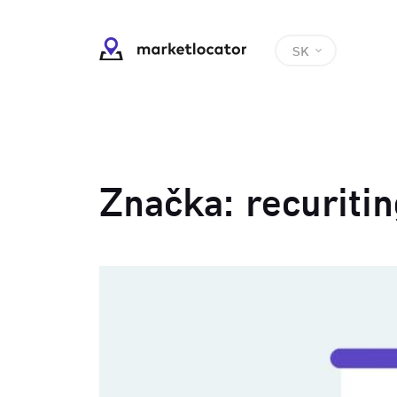
SK
Značka:
recuriti