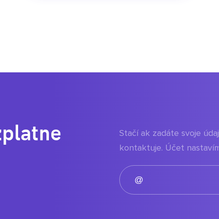
zplatne
Stačí ak zadáte svoje úd
kontaktuje. Účet nastavím