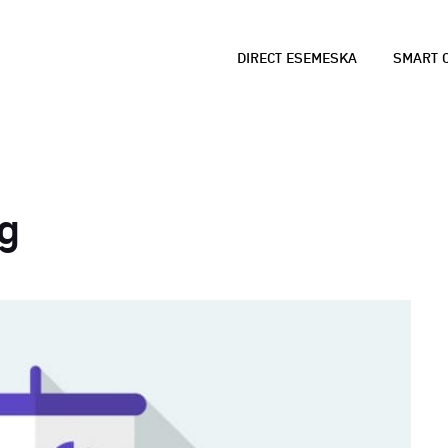
DIRECT ESEMESKA
SMART C
ANALÝZY DÁT
B
Údaje o polohe využ
Č
správne rozhodovani
z
d
ng
SMART CITY A SM
P
GOVERNMENT
R
Využitie dát pre le
L
mesta a lepšiu komu
p
občanmi.
r
MARKET LOCATOR 
M
OBCE
N
Príklady úspešneho 
a
Locatoru v samospr
k