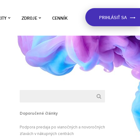
PRIHLÁSIŤ SA
ITY
ZDROJE
CENNÍK
LOG
ívane na
o sme zistili o Slovákoch na
e v štáte.
áklade dát, inšpirácie pre kampane,
ôležité upozornenia a viac.
ART
RÍPADOVÉ ŠTÚDIE
eálne príklady použitia Market
pšie fungovanie
ocatora. Dozviete sa ako
nikáciu s
ostupujú firmy pri esemeskovej
eklame.
PRE MESTÁ A
ARKET LOCATOR WIKI
Doporučené články
ávod na použitie Market Locatora
použitia Market
 užitočné rady pre vytvýranie
ávach.
Podpora predaja po vianočných a novoročných
ampaní.
zľavách v nákupných centrách