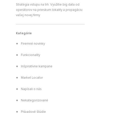
Stratégia vstupu na trh: Využitie big data od
ASTÉ OTÁZKY
operátorov na prieskum lokality a propagáciu
k máte s niečim problém môžete
vašej novej firmy
ačať tu. Na tieto otázky
dpovedáme najčastejšie.
Kategórie
Firemné novinky
Funkcionality
Inšpiratívne kampane
Market Locator
Napísali o nás
Nekategorizované
Prípadové štúdie