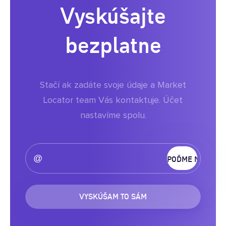
Vyskúšajte
bezplatne
Stačí ak zadáte svoje údaje a Market
Locator team Vás kontaktuje. Účet
nastavíme spolu.
VYSKÚŠAM TO SÁM