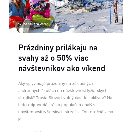
17. februára 2017
Prázdniny prilákaju na
svahy až o 50% viac
návštevníkov ako víkend
Aký vplyv majú prázdniny na základných
a stredných školách na návštevnosť lyžiarskych
stredísk? Trávia Slováci voľný čas detí aktívne? Na
tieto odpovedá krátka populačná analýza
návštenovsti lyžiarskych stredísk. Tohtoročná zima
je...