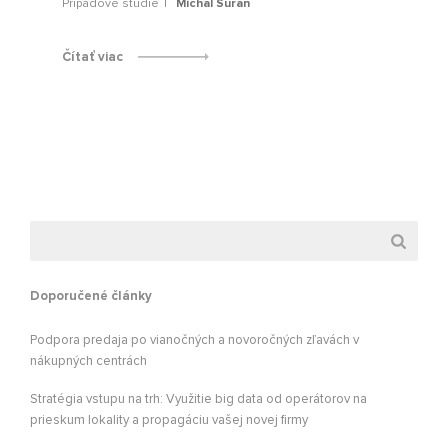
Prípadové štúdie
Michal Suran
Čítať viac
Doporučené články
Podpora predaja po vianočných a novoročných zľavách v
nákupných centrách
Stratégia vstupu na trh: Využitie big data od operátorov na
prieskum lokality a propagáciu vašej novej firmy