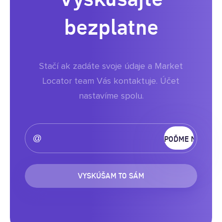
bezplatne
Stačí ak zadáte svoje údaje a Market
Locator team Vás kontaktuje. Účet
nastavíme spolu.
VYSKÚŠAM TO SÁM