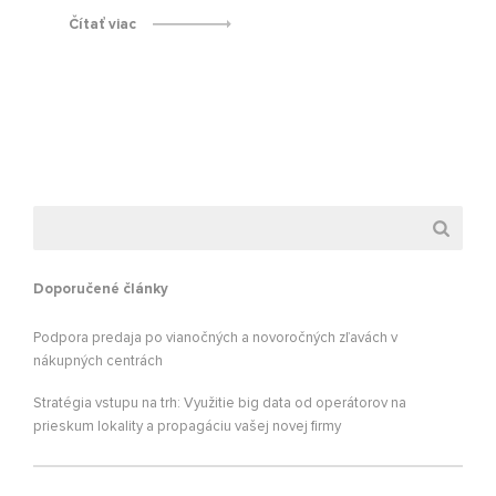
Čítať viac
Doporučené články
Podpora predaja po vianočných a novoročných zľavách v
nákupných centrách
Stratégia vstupu na trh: Využitie big data od operátorov na
prieskum lokality a propagáciu vašej novej firmy