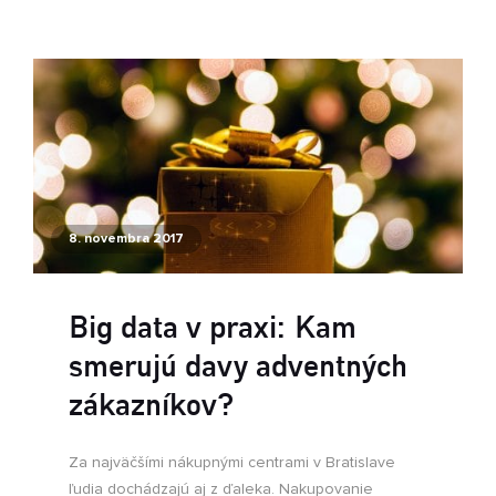
8. novembra 2017
Big data v praxi: Kam
smerujú davy adventných
zákazníkov?
Za najväčšími nákupnými centrami v Bratislave
ľudia dochádzajú aj z ďaleka. Nakupovanie