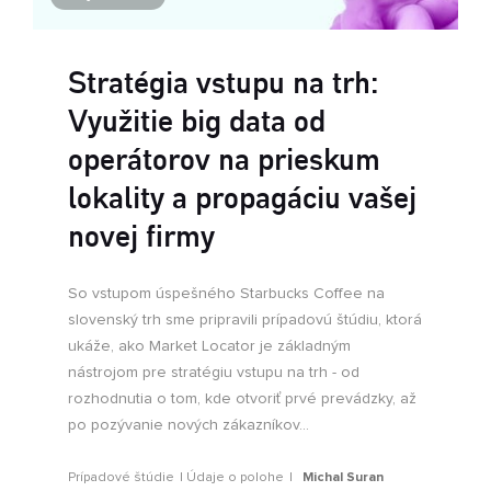
Stratégia vstupu na trh:
Využitie big data od
operátorov na prieskum
lokality a propagáciu vašej
novej firmy
So vstupom úspešného Starbucks Coffee na
slovenský trh sme pripravili prípadovú štúdiu, ktorá
ukáže, ako Market Locator je základným
nástrojom pre stratégiu vstupu na trh - od
rozhodnutia o tom, kde otvoriť prvé prevádzky, až
po pozývanie nových zákazníkov...
Prípadové štúdie
Údaje o polohe
Michal Suran