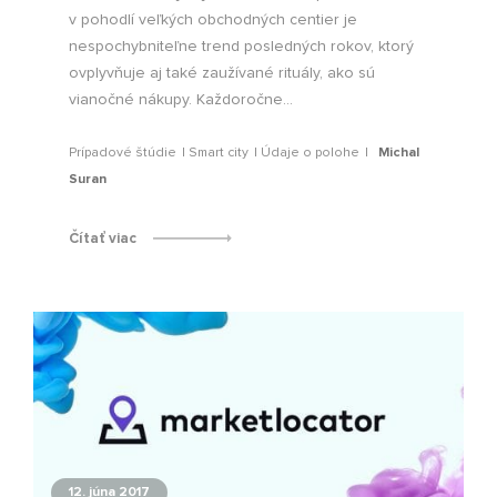
v pohodlí veľkých obchodných centier je
nespochybniteľne trend posledných rokov, ktorý
ovplyvňuje aj také zaužívané rituály, ako sú
vianočné nákupy. Každoročne...
Prípadové štúdie
Smart city
Údaje o polohe
Michal
Suran
Čítať viac
12. júna 2017