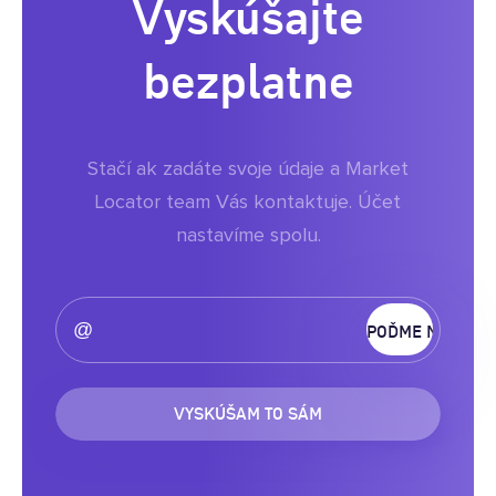
Vyskúšajte
bezplatne
Stačí ak zadáte svoje údaje a Market
Locator team Vás kontaktuje. Účet
nastavíme spolu.
VYSKÚŠAM TO SÁM