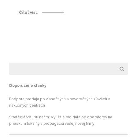
Čítať viac
Doporučené články
Podpora predaja po vianočných a novoročných zľavách v
nákupných centrách
Stratégia vstupu na trh: Využitie big data od operátorov na
prieskum lokality a propagáciu vašej novej firmy