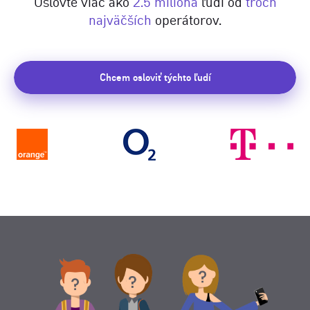
Oslovte viac ako
2.5 milióna
ľudí od
troch
najväčších
operátorov.
Chcem osloviť týchto ľudí