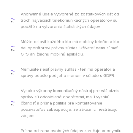
Anonymné údaje vytvorené zo zostatkových dát od
troch najväčších telekomunikačných operátorov sú
použité na vytvorenie štatistických údajov.
Môžte osloviť každého kto má mobilný telefón a kto
dal operátorovi právny súhlas. Užívateľ nemusí mať
GPS ani žiadnu mobilnú aplikáciu.
Nemusíte riešiť právny súhlas - ten má operátor a
správy odošle pod jeho menom v súlade s GDPR.
Vysoko výkonný komunikačný nástroj pre váš biznis -
správy sú odosielané operátormi, majú vysokú
čítanosť a prísna politika pre kontaktovanie
používateľov zabezpečuje, že zákazníci nestrácajú
záujem.
Prísna ochrana osobných údajov zaručuje anonymitu