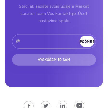
Stačí ak zadáte svoje údaje a Market
Locator team Vás kontaktuje. Účet
nastavíme spolu.
VYSKÚŠAM TO SÁM