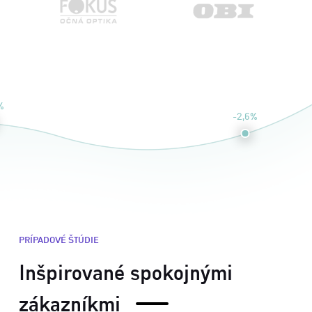
%
-2,6%
PRÍPADOVÉ ŠTÚDIE
Inšpirované spokojnými
zákazníkmi