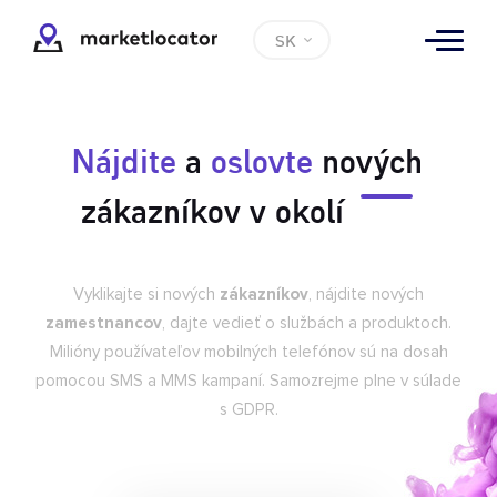
SK
Nájdite
a
oslovte
nových
zákazníkov v okolí
Vyklikajte si nových
zákazníkov
, nájdite nových
zamestnancov
, dajte vedieť o službách a produktoch.
Milióny používateľov mobilných telefónov sú na dosah
pomocou SMS a MMS kampaní. Samozrejme plne v súlade
s GDPR.